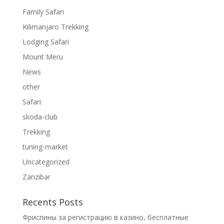
Family Safari
Kilimanjaro Trekking
Lodging Safari
Mount Meru
News
other
Safari
skoda-club
Trekking
tuning-market
Uncategorized
Zanzibar
Recents Posts
Фриспины за регистрацию в казино, бесплатные