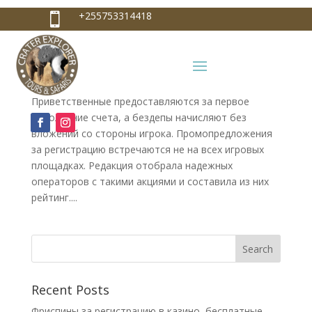
+255753314418

Фриспины за регистрацию в казино,
+255753314418
бесплатные вращения 2024
by
Web Admin
|
Dec 6, 2024
|
Uncategorized
info@craterexplorer.com

Приветственные предоставляются за первое
пополнение счета, а бездепы начисляют без
вложений со стороны игрока. Промопредложения
за регистрацию встречаются не на всех игровых
площадках. Редакция отобрала надежных
операторов с такими акциями и составила из них
рейтинг....
Recent Posts
Фриспины за регистрацию в казино, бесплатные