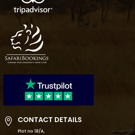
CONTACT DETAILS

Plot no 18/A,