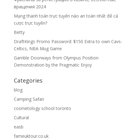
вращения 2024
Mạng thanh toán trực tuyến nào an toàn nhất để cá
cược trực tuyến?
Betty
DraftKings Promo Password: $150 Extra to own Cavs-
Celtics, NBA Mug Game
Gamble Doorways from Olympus Position
Demonstration by the Pragmatic Enjoy
Categories
blog
Camping Safari
cosmetology school toronto
Cultural
easb
fameuktour.co.uk