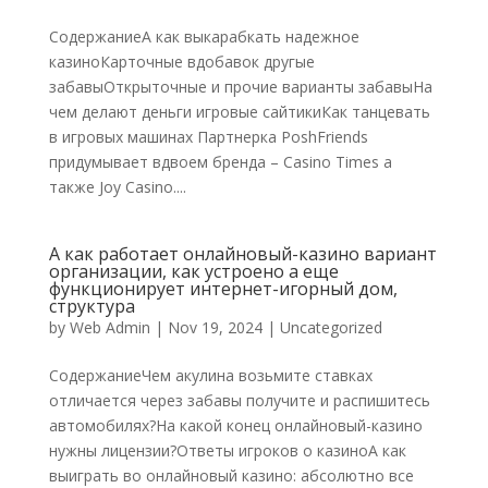
СодержаниеА как выкарабкать надежное
казиноКарточные вдобавок другые
забавыОткрыточные и прочие варианты забавыНа
чем делают деньги игровые сайтикиКак танцевать
в игровых машинах Партнерка PoshFriends
придумывает вдвоем бренда – Casino Times а
также Joy Casino....
А как работает онлайновый-казино вариант
организации, как устроено а еще
функционирует интернет-игорный дом,
структура
by
Web Admin
|
Nov 19, 2024
|
Uncategorized
СодержаниеЧем акулина возьмите ставках
отличается через забавы получите и распишитесь
автомобилях?На какой конец онлайновый-казино
нужны лицензии?Ответы игроков о казиноА как
выиграть во онлайновый казино: абсолютно все