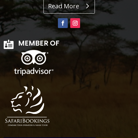
Read More
MEMBER OF
