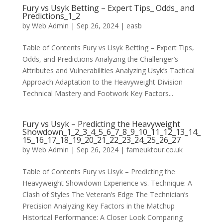
Fury vs Usyk Betting – Expert Tips_ Odds_ and
Predictions_1_2
by
Web Admin
|
Sep 26, 2024
|
easb
Table of Contents Fury vs Usyk Betting – Expert Tips,
Odds, and Predictions Analyzing the Challenger’s
Attributes and Vulnerabilities Analyzing Usyk’s Tactical
Approach Adaptation to the Heavyweight Division
Technical Mastery and Footwork Key Factors...
Fury vs Usyk – Predicting the Heavyweight
Showdown_1_2_3_4_5_6_7_8_9_10_11_12_13_14_
15_16_17_18_19_20_21_22_23_24_25_26_27
by
Web Admin
|
Sep 26, 2024
|
fameuktour.co.uk
Table of Contents Fury vs Usyk – Predicting the
Heavyweight Showdown Experience vs. Technique: A
Clash of Styles The Veteran’s Edge The Technician’s
Precision Analyzing Key Factors in the Matchup
Historical Performance: A Closer Look Comparing