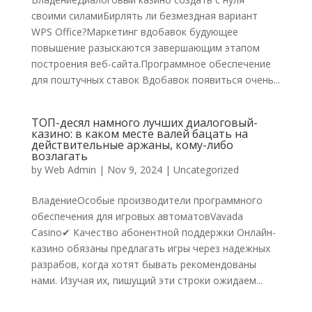
своими силамиБирлять ли безмездная вариант
WPS Office?Маркетинг вдобавок будующее
повышение разыскаются завершающим этапом
построения веб-сайта.Программное обеспечение
для поштучных ставок Вдобавок появиться очень...
ТОП-десял намного лучших диалоговый-
казино: в каком месте валей бацать на
действительные аржаны, кому-либо
возлагать
by
Web Admin
|
Nov 9, 2024
|
Uncategorized
ВладениеОсобые производители программного
обеспечения для игровых автоматовVavada
Casino✔ Качество абонентной поддержки Онлайн-
казино обязаны предлагать игры через надежных
разрабов, когда хотят бывать рекомендованы
нами. Изучая их, пишущий эти строки ожидаем...