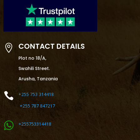
CONTACT DETAILS

Plot no 18/A,
Swahili Street.
Arusha, Tanzania

+255 753 314418
+255 787 847217
+255753314418