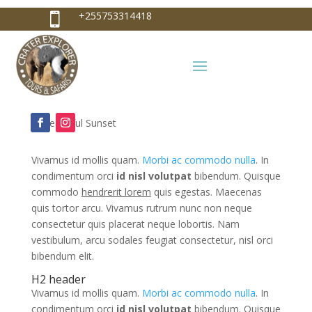
+255753314418

Brand New Suites
+255753314418
by
Bakari Emanuel
|
May 19, 2016
|
News
|
0
info@craterexplorer.com

comments
Vivamus id mollis quam.
Morbi ac commodo nulla
. In
condimentum orci
id nisl volutpat
bibendum. Quisque
commodo
hendrerit lorem
quis egestas. Maecenas
quis tortor arcu. Vivamus rutrum nunc non neque
consectetur quis placerat neque lobortis. Nam
vestibulum, arcu sodales feugiat consectetur, nisl orci
bibendum elit.
H2 header
Vivamus id mollis quam.
Morbi ac commodo nulla
. In
condimentum orci
id nisl volutpat
bibendum. Quisque